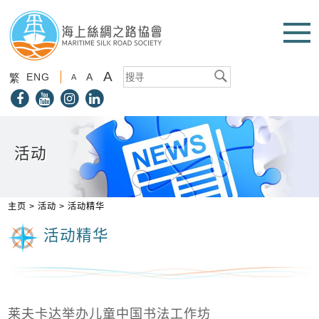
A
ENG
A
繁
A
活动
主页
>
活动
>
活动精华
活动精华
莱夫卡达举办儿童中国书法工作坊