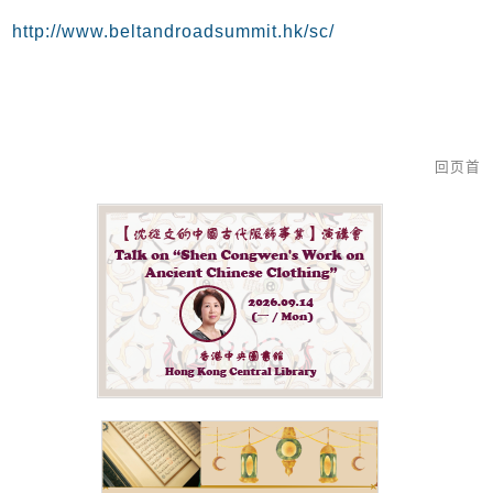
http://www.beltandroadsummit.hk/sc/
回页首