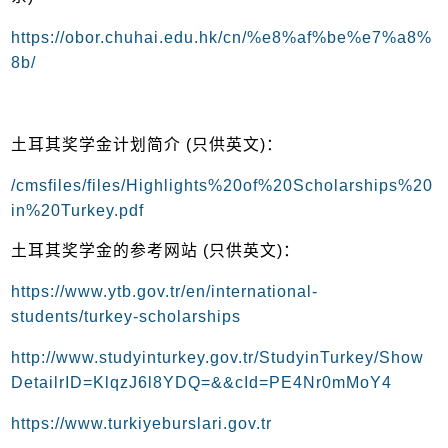
https://obor.chuhai.edu.hk/cn/%e8%af%be%e7%a8%
8b/
土耳其奖学金计划简介 (只供英文)：
/cmsfiles/files/Highlights%20of%20Scholarships%20
in%20Turkey.pdf
土耳其奖学金的参考网站 (只供英文)：
https://www.ytb.gov.tr/en/international-
students/turkey-scholarships
http://www.studyinturkey.gov.tr/StudyinTurkey/Show
DetailrID=KlqzJ6l8YDQ=&&cId=PE4Nr0mMoY4
https://www.turkiyeburslari.gov.tr