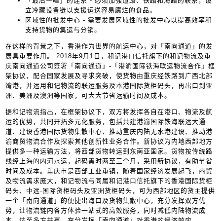
「最后一哩」的连系 - 必须加强道路、铁路和海路的联系，设
立冷藏设备链以支援运送容易腐烂的食品。
区域性的批发中心 - 需要发展区域性的批发中心以提高效率和
支持货物的集运与分销。
在这样的背景之下，香港作为世界的航运中心，对「南向通道」的发
展具重要作用​​。 2018年9月1日，和记港口信托旗下的和记物流及重
庆南向通道公司签署「南向通道」-「港渝国际铁海联运物流合作」框
架协议，配合国家发展及寻求突破，使货物由重庆经铁路到广西北部
湾港，并运用和记物流的联运服务及本港国际货柜码头，再出口到亚
洲、美洲及澳洲等国家，可大大节省运输时间及成本。
据和记物流指出，在框架协议下，双方将发挥各自在港口、物流及航
运的优势，共同开拓多元化服务，包括共建港渝国际铁海联运大通
道、建设香港国际货物集散中心、推动重庆内陆无水港建设、推动港
渝商贸物流合作及探索其他创新性业务合作。新协议为内地西部地方
提供多一种运输方法，将西部货物转运到东南亚国家。货物按传统路
线经上海的内河水运，起码需时两至三个月，采用新协议，有助节省
时间及成本。重庆市是西部工业重镇，随着国家经济发展起飞，商贸
及物流需求庞大，和记物流与同属和记港口信托旗下的香港国际货柜
码头、中远-国际货柜码头及亚洲货柜码头，可为西部地区的货主提供
一个「南向通道」的便捷出海口及货物集散中心，充分发挥双方优
势，让物流链内各方体验一站式的高效服务，同时减低内陆物流成
本，达至多方共赢，充分发挥「南向通道」对香港的经济效应。