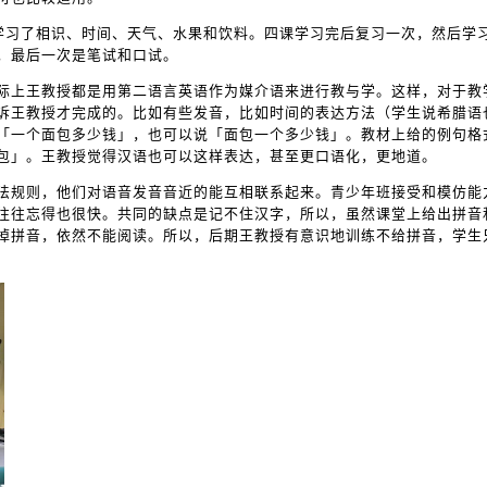
别学习了相识、时间、天气、水果和饮料。四课学习完后复习一次，然后学习
，最后一次是笔试和口试。
际上王教授都是用第二语言英语作为媒介语来进行教与学。这样，对于教
诉王教授才完成的。比如有些发音，比如时间的表达方法（学生说希腊语
「一个面包多少钱」，也可以说「面包一个多少钱」。教材上给的例句格
包」。王教授觉得汉语也可以这样表达，甚至更口语化，更地道。
法规则，他们对语音发音音近的能互相联系起来。青少年班接受和模仿能
往往忘得也很快。共同的缺点是记不住汉字，所以，虽然课堂上给出拼音
掉拼音，依然不能阅读。所以，后期王教授有意识地训练不给拼音，学生