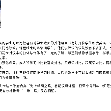
语的学生可以比较容易地学会欧洲的其他语言（有好几位学生都会英语、
入门比较难。课程结束时访谈问学生，他们说汉语的语法没有很多形式，
们初步对汉字的独体与合体有了一定的了解，希望能够像掌握字母一样掌
先学。
内强化巩固。成人班学习中比较喜欢对比，跟母语对比，跟英语对比。两
导。
等原因，往往不能保证面授学习时间。以后的教学中可以考虑利用网路资
因为缺课导致中断。
夫卡达市政府合办「海上丝绸之路」暑期汉语课程，很荣幸得到华中师范
更有效地推动「一带一路」民心相通。