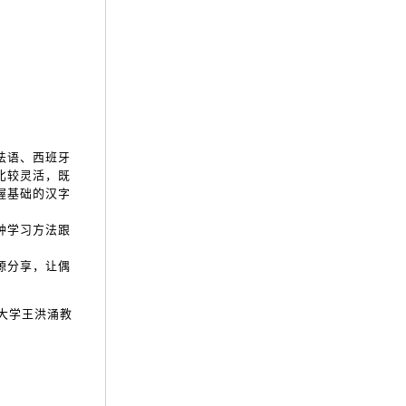
法语、西班牙
比较灵活，既
握基础的汉字
种学习方法跟
源分享，让偶
大学王洪涌教