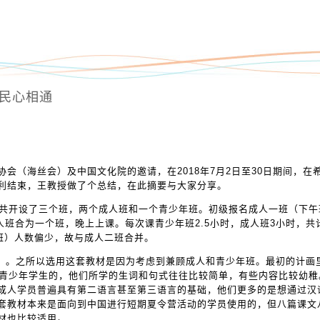
路民心相通
会（海丝会）及中国文化院的邀请，在2018年7月2日至30日期间，在
利结束，王教授做了个总结，在此摘要与大家分享。
一共开设了三个班，两个成人班和一个青少年班。初级报名成人一班（下午
成人班合为一个班，晚上上课。每次课青少年班2.5小时，成人班3小时，共
班）人数偏少，故与成人二班合并。
版）。之所以选用这套教材是因为考虑到兼顾成人和青少年班。最初的计画
向青少年学生的，他们所学的生词和句式往往比较简单，有些内容比较幼
成人学员普遍具有第二语言甚至第三语言的基础，他们更多的是想通过汉
套教材本来是面向到中国进行短期夏令营活动的学员使用的，但八篇课文
材也比较适用。