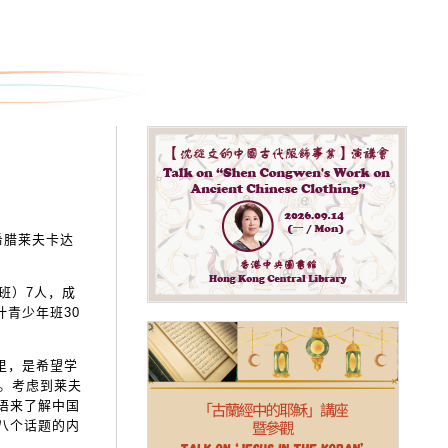
希腊莱夫卡达
班）7人，成
计青少年班30
里，是希望学
稚。考虑到莱夫
语来了解中国
八个话题的内