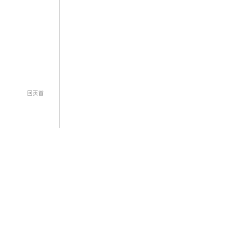
回页首
海上丝绸之路协会，版权所有。