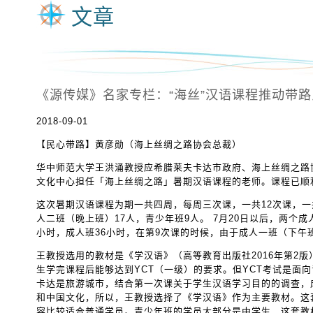
文章
《源传媒》名家专栏：“海丝”汉语课程推动带
2018-09-01
【民心带路】黄彦勋（海上丝绸之路协会总裁）
华中师范大学王洪涌教授应希腊莱夫卡达市政府、海上丝绸之路协
文化中心担任「海上丝绸之路」暑期汉语课程的老师。课程已顺
这次暑期汉语课程为期一共四周，每周三次课，一共12次课，
人二班（晚上班）17人，青少年班9人。 7月20日以后，两个
小时，成人班36小时，在第9次课的时候，由于成人一班（下午
王教授选用的教材是《学汉语》（高等教育出版社2016年第2
生学完课程后能够达到YCT（一级）的要求。但YCT考试是面
卡达是旅游城市，结合第一次课关于学生汉语学习目的的调查，
和中国文化，所以，王教授选择了《学汉语》作为主要教材。这
容比较适合普通学员。青少年班的学员大部分是中学生，这套教