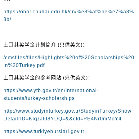
https://obor.chuhai.edu.hk/cn/%e8%af%be%e7%a8%
8b/
土耳其奖学金计划简介 (只供英文)：
/cmsfiles/files/Highlights%20of%20Scholarships%20
in%20Turkey.pdf
土耳其奖学金的参考网站 (只供英文)：
https://www.ytb.gov.tr/en/international-
students/turkey-scholarships
http://www.studyinturkey.gov.tr/StudyinTurkey/Show
DetailrID=KlqzJ6l8YDQ=&&cId=PE4Nr0mMoY4
https://www.turkiyeburslari.gov.tr