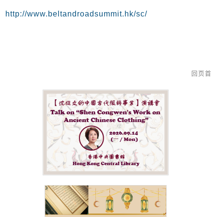
http://www.beltandroadsummit.hk/sc/
回页首