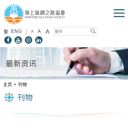
A
ENG
A
繁
A
最新资讯
主页
>
刊物
刊物