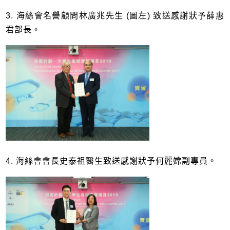
3. ​海絲會名譽顧問林廣兆先生 (圖左) 致送感謝狀予薛惠
君部長。
4. 海絲會會長史泰祖醫生致送感謝狀予何麗嫦副專員。