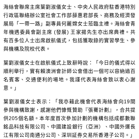
海絲會聯席主席葉劉淑儀女士、中央人民政府駐香港特別
行政區聯絡辦公室社會工作部薛惠君部長、商務及經濟發
展局「一帶一路」副專員何麗嫦女士蒞臨主禮。海絲會青
年機遇委員會副主席 (發展) 王家揚先生亦出席典禮。共
有百多位人士出席啟航儀式，包括獲取錄的實習學生、參
與機構及院校代表。
葉劉淑儀女士在啟航儀式上致辭時說：「今日的儀式得以
順利舉行，實有賴澳洲會計師公會借出一個可以容納過百
名賓客、交通便利的場地。我謹代表海絲會致以衷心謝
意。」
葉劉淑儀女士表示：「我亦藉此機會代表海絲會向19間
參與機構致謝，感謝他們慷慨贊助『張騫計劃』，合共提
供205個名額。本年度首次參加計劃的機構包括成都數聯
銘品科技有限公司、中國建設銀行（亞洲）、中國外運長
江有限公司南通分公司、深圳証券交易所香港子公司。」