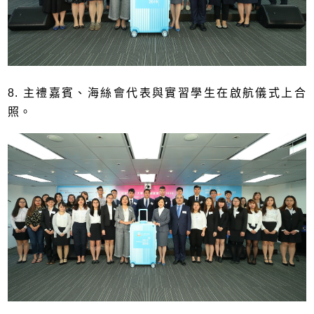
8. 主禮嘉賓、海絲會代表與實習學生在啟航儀式上合
照。