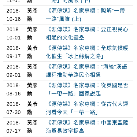
11-01
勳
一路」的風險 (下)
2018-
黃彥
《源傳媒》名家專欄：瞭解“一帶
10-16
勳
一路”風險 (上)
2018-
黃彥
《源傳媒》名家專欄：要正視民心
10-01
勳
相通的文化壁壘
2018-
黃彥
《源傳媒》名家專欄：全球氣候暖
09-17
勳
化催生「冰上絲綢之路」
2018-
黃彥
《源傳媒》名家專欄：“海絲”漢語
09-01
勳
課程推動帶路民心相通
2018-
黃彥
《源傳媒》名家專欄：從英國是否
08-16
勳
「一帶一路」國家說起
2018-
黃彥
《源傳媒》名家專欄：從古代大運
07-30
勳
河看今天「一帶一路」
2018-
黃彥
《源傳媒》名家專欄：中國東盟陸
07-17
勳
海貿易效率提高