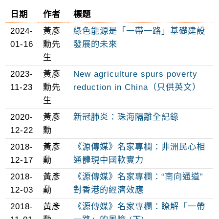
日期
作者
標題
2024-
黃彥
綠色能源是「一帶一路」基礎建設
01-16
勳先
發展的未來
生
2023-
黃彥
New agriculture spurs poverty
11-23
勳先
reduction in China（只供英文）
生
2020-
黃彥
新冠肺炎：珠海隔離全記錄
12-22
勳
2018-
黃彥
《源傳媒》名家專欄：非洲民心相
12-17
勳
通體現中國軟實力
2018-
黃彥
《源傳媒》名家專欄：“南向通道”
12-03
勳
對香港的經濟效應
2018-
黃彥
《源傳媒》名家專欄：瞭解「一帶