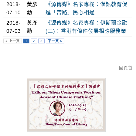
2018-
黃彥
《源傳媒》名家專欄：漢語教育促
07-10
勳
進「帶路」民心相通
2018-
黃彥
《源傳媒》名家專欄：伊斯蘭金融
07-03
勳
(三)：香港有條件發展相應服務業
< 上一頁
1
2
3
下一頁 >
回頁首