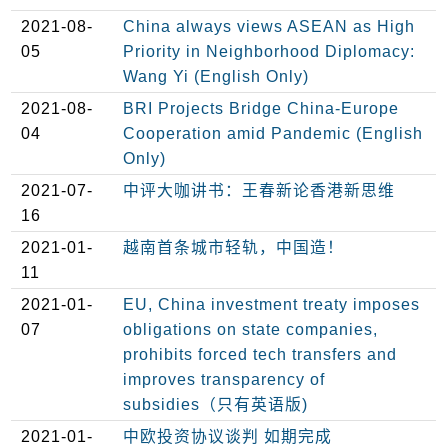
2021-08-
China always views ASEAN as High
05
Priority in Neighborhood Diplomacy:
Wang Yi (English Only)
2021-08-
BRI Projects Bridge China-Europe
04
Cooperation amid Pandemic (English
Only)
2021-07-
中评大咖讲书：王春新论香港新思维
16
2021-01-
越南首条城市轻轨，中国造！
11
2021-01-
EU, China investment treaty imposes
07
obligations on state companies,
prohibits forced tech transfers and
improves transparency of
subsidies（只有英语版)
2021-01-
中欧投资协议谈判 如期完成